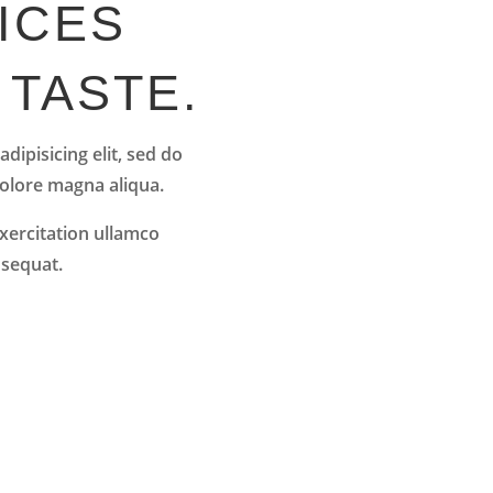
ICES
 TASTE.
dipisicing elit, sed do
dolore magna aliqua.
xercitation ullamco
nsequat.