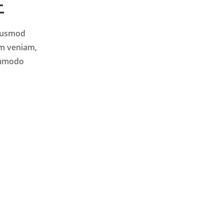
E
eiusmod
im veniam,
commodo