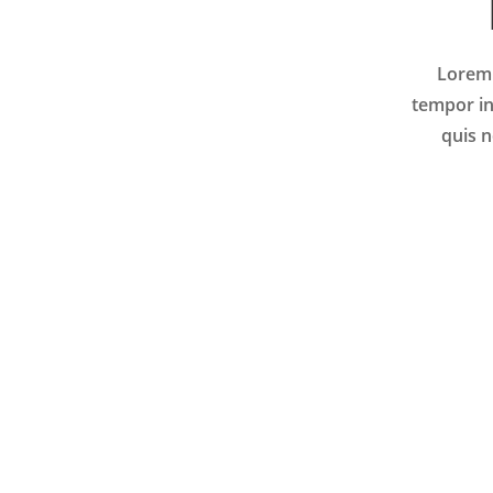
Lorem 
tempor in
quis n