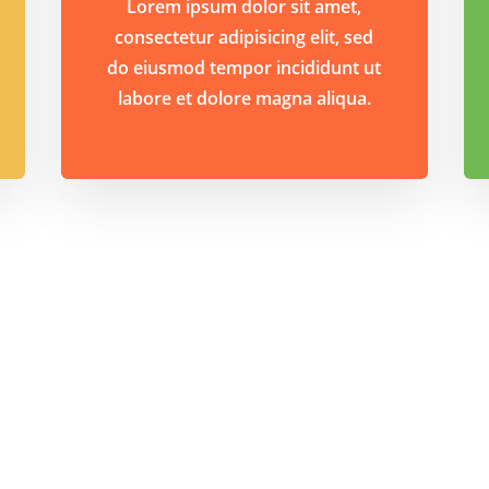
Lorem ipsum dolor sit amet,
consectetur adipisicing elit, sed
do eiusmod tempor incididunt ut
labore et dolore magna aliqua.